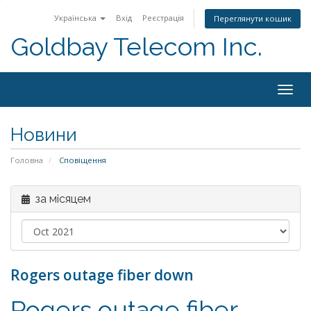
Українська
Вхід
Реєстрація
Переглянути кошик
Goldbay Telecom Inc.
Togg
navig
Новини
Головна
Сповіщення
за місяцем
Rogers outage fiber down
Rogers outage fiber