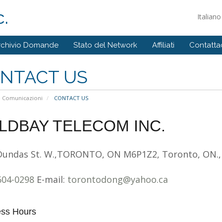
.
Italian
rchivio Domande
Stato del Network
Affiliati
Contattac
NTACT US
Comunicazioni
CONTACT US
LDBAY TELECOM INC.
Dundas St. W.,TORONTO, ON M6P1Z2, Toronto, ON.,
604-0298
E-mail:
torontodong@yahoo.ca
ess Hours