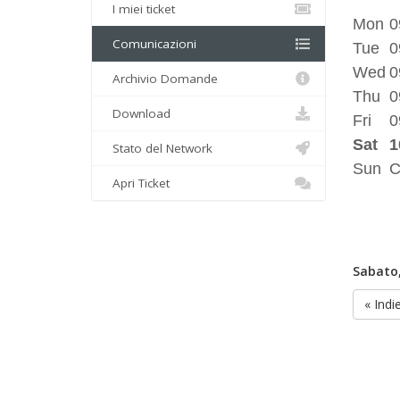
I miei ticket
Mon
0
Comunicazioni
Tue
0
Wed
0
Archivio Domande
Thu
0
Download
Fri
0
Sat
1
Stato del Network
Sun
C
Apri Ticket
Sabato,
« Indi