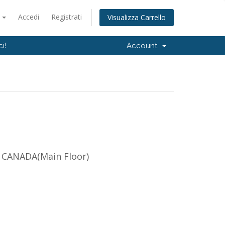
o
Accedi
Registrati
Visualizza Carrello
i!
Account
 CANADA(Main Floor)